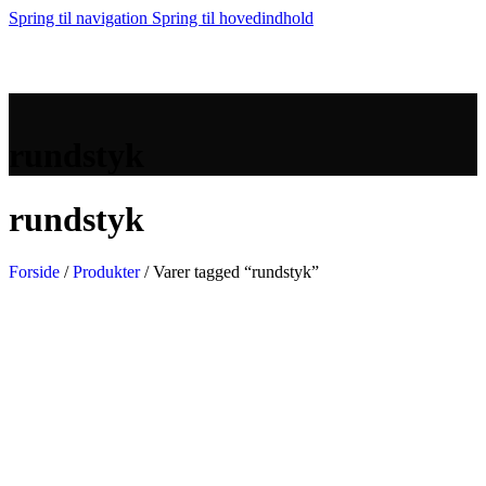
Spring til navigation
Spring til hovedindhold
MENU
rundstyk
rundstyk
Forside
/
Produkter
/
Varer tagged “rundstyk”
Rundstykker
Boller