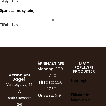
Tilføj til kurv
Spandaur m. syltetøj
Tilføj til kurv
ÅBNINGSTIDER
MEST
POPULÆRE
Mandag:
5:30
PRODUKTER
Vennelyst
– 17:30
Bageri
Højsnegl
Tirsdag:
5:30
Vennelystvej 56
– 17:30
A
Firkantede
Onsdag:
5:30
8960 Randers
håndværker
– 17:30
SØ