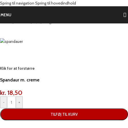
Spring til navigation
Spring til hovedindhold
MENU
Forside
/
Produkter
/
Brød
/
Morgenbasser
Klik for at forstørre
Spandaur m. creme
kr.
18,50
-
+
TILFØJ TIL KURV