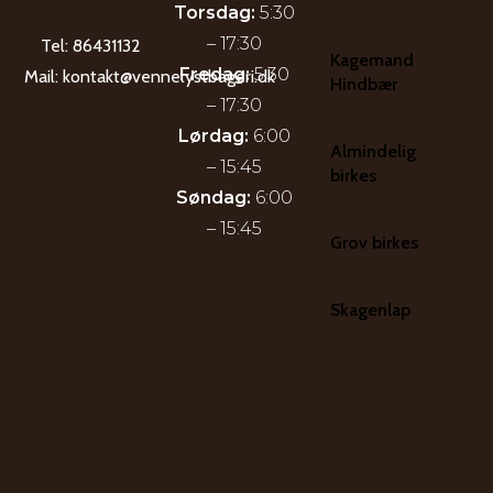
Torsdag:
5:30
– 17:30
Tel:
86431132
Kagemand
Fredag:
5:30
Mail:
kontakt@vennelystbageri.dk
Hindbær
– 17:30
Lørdag:
6:00
Almindelig
– 15:45
birkes
Søndag:
6:00
– 15:45
Grov birkes
Skagenlap