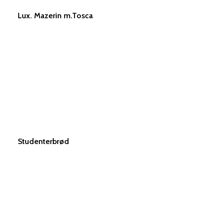
Lux. Mazerin m.Tosca
MORGENBASSER
FASTFOOD
TILFØJ TIL KURV
4 store
Pølsehorn
morgenbasser
Pølsehorn (2 stk)
Fladsnegl
Pølsehorn (3 stk)
Højsnegl
Spandaur m.
creme
Se alt
morgenbasser
Studenterbrød
TILFØJ TIL KURV