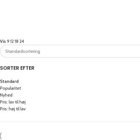
dstykker
Boller
Franskb
Vis
9
12
18
24
SORTER EFTER
Standard
Popularitet
Nyhed
Pris: lav til høj
Pris: høj til lav