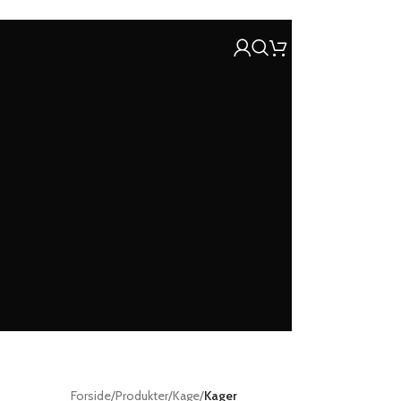
Forside
/
Produkter
/
Kage
/
Kager