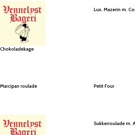
Lux. Mazerin m. C
TILFØJ TIL KURV
Chokoladekage
TILFØJ TIL KURV
Marcipan roulade
Petit Four
TILFØJ TIL KURV
TILFØJ TIL KURV
Sukkerroulade m. A