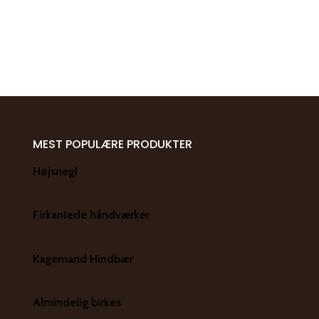
MEST POPULÆRE PRODUKTER
Højsnegl
Firkantede håndværker
Kagemand Hindbær
Almindelig birkes