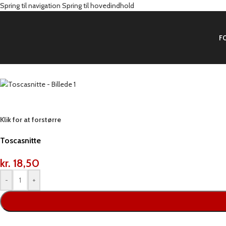
Spring til navigation
Spring til hovedindhold
F
Forside
/
Produkter
/
Kage
/
Snitter
/
Toscasnitte
Klik for at forstørre
Toscasnitte
kr.
18,50
-
+