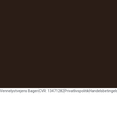
Vennelystvejens Bageri
CVR: 13471282
Privatlivspolitik
Handelsbetingel