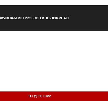
ORSIDE
BAGERIET
PRODUKTER
TILBUD
KONTAKT
TILFØJ TIL KURV