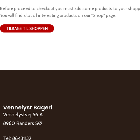
Before proceed to checkout you must add some products to your shoppi
You will find a lot of interesting products on our "Shop" page.
TILBAGE TIL SHOPPEN
Vennelyst Bageri
Vennelystvej 56 A
8960 Randers SØ
Tel:
86431132