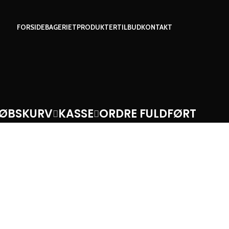
FORSIDE
BAGERIET
PRODUKTER
TILBUD
KONTAKT
KØBSKURV
KASSE
ORDRE FULDFØRT