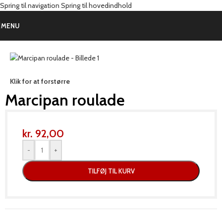
Spring til navigation
Spring til hovedindhold
Forside
/
Produkter
/
Kage
/
Kager
MENU
Klik for at forstørre
Marcipan roulade
kr.
92,00
-
+
TILFØJ TIL KURV