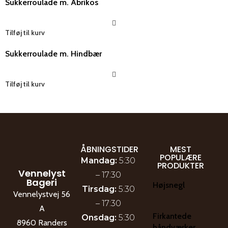
Sukkerroulade m. Abrikos
Tilføj til kurv
Sukkerroulade m. Hindbær
Tilføj til kurv
ÅBNINGSTIDER
MEST
POPULÆRE
Mandag:
5:30
PRODUKTER
Vennelyst
– 17:30
Bageri
Højsnegl
Tirsdag:
5:30
Vennelystvej 56
– 17:30
A
Firkantede
Onsdag:
5:30
8960 Randers
håndværker