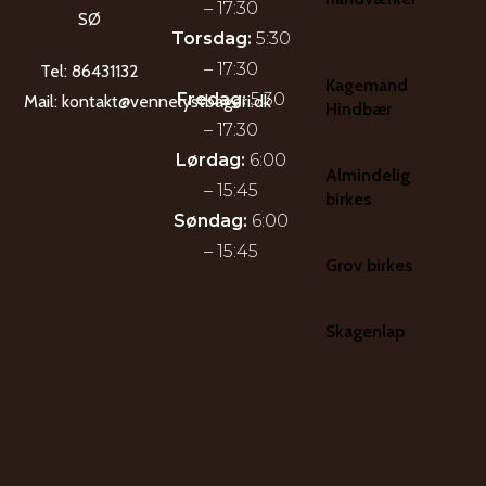
– 17:30
SØ
Torsdag:
5:30
– 17:30
Tel:
86431132
Kagemand
Fredag:
5:30
Mail:
kontakt@vennelystbageri.dk
Hindbær
– 17:30
Lørdag:
6:00
Almindelig
– 15:45
birkes
Søndag:
6:00
– 15:45
Grov birkes
Skagenlap