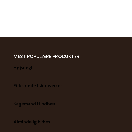
MEST POPULÆRE PRODUKTER
Højsnegl
Firkantede håndværker
Kagemand Hindbær
Almindelig birkes