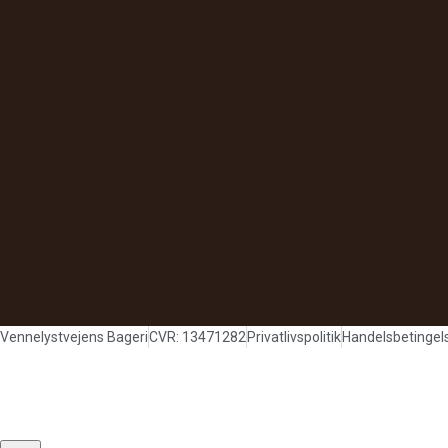
Vennelystvejens Bageri
CVR: 13471282
Privatlivspolitik
Handelsbetingel