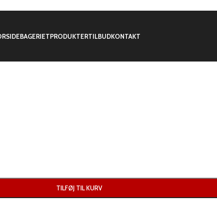
ORSIDE
BAGERIET
PRODUKTER
TILBUD
KONTAKT
TILFØJ TIL KURV