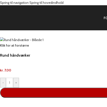
Spring til navigation
Spring til hovedindhold
F
Forside
/
Produkter
/
Brød
/
Rundstykker
/
Rund håndværker
Klik for at forstørre
Rund håndværker
kr.
7,00
-
+