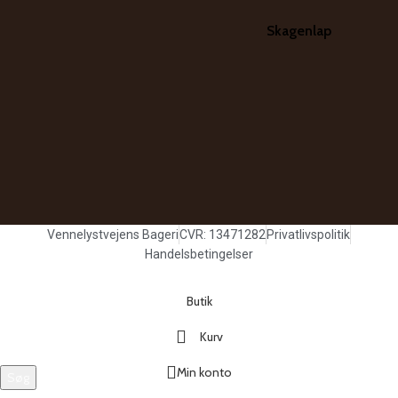
Skagenlap
Vennelystvejens Bageri
CVR: 13471282
Privatlivspolitik
Handelsbetingelser
Butik
Kurv
Min konto
Søg