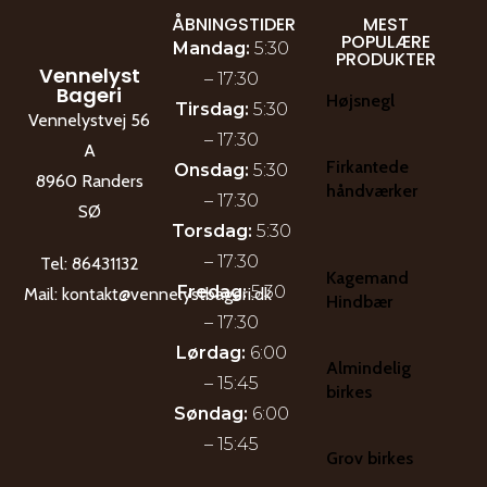
ÅBNINGSTIDER
MEST
POPULÆRE
Mandag:
5:30
PRODUKTER
Vennelyst
– 17:30
Bageri
Højsnegl
Tirsdag:
5:30
Vennelystvej 56
– 17:30
A
Firkantede
Onsdag:
5:30
8960 Randers
håndværker
– 17:30
SØ
Torsdag:
5:30
– 17:30
Tel:
86431132
Kagemand
Fredag:
5:30
Mail:
kontakt@vennelystbageri.dk
Hindbær
– 17:30
Lørdag:
6:00
Almindelig
– 15:45
birkes
Søndag:
6:00
– 15:45
Grov birkes