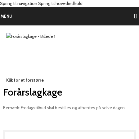
Spring til navigation
Spring til hovedindhold
Forside
/
Produkter
/
Kage
/
Flødekager
MENU
Klik for at forstørre
Forårslagkage
Bemærk: Fredagstilbud skal bestilles og afhentes på selve dagen.