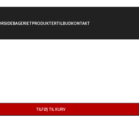
ORSIDE
BAGERIET
PRODUKTER
TILBUD
KONTAKT
TILFØJ TIL KURV