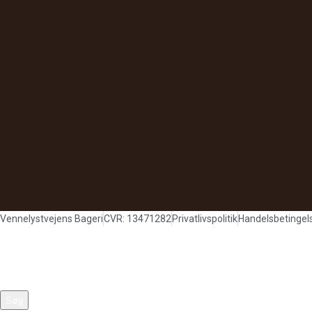
Vennelystvejens Bageri
CVR: 13471282
Privatlivspolitik
Handelsbetingel
Søg