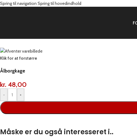
Spring til navigation
Spring til hovedindhold
F
Forside
/
Produkter
/
Brød
/
Wienerbrød
/
Ålborgkage
Klik for at forstørre
Ålborgkage
kr.
48,00
-
+
Måske er du også interesseret i..