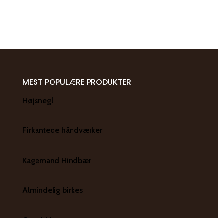
MEST POPULÆRE PRODUKTER
Højsnegl
Firkantede håndværker
Kagemand Hindbær
Almindelig birkes