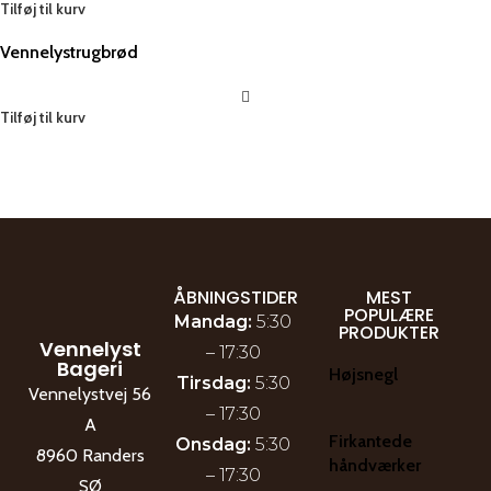
Tilføj til kurv
Vennelystrugbrød
Tilføj til kurv
ÅBNINGSTIDER
MEST
POPULÆRE
Mandag:
5:30
PRODUKTER
Vennelyst
– 17:30
Bageri
Højsnegl
Tirsdag:
5:30
Vennelystvej 56
– 17:30
A
Firkantede
Onsdag:
5:30
8960 Randers
håndværker
– 17:30
SØ