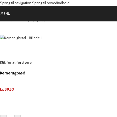
Spring til navigation
Spring til hovedindhold
MENU
Forside
/
Produkter
/
Brød
/
Rugbrød
Klik for at forstørre
Kernerugbrød
kr.
39,50