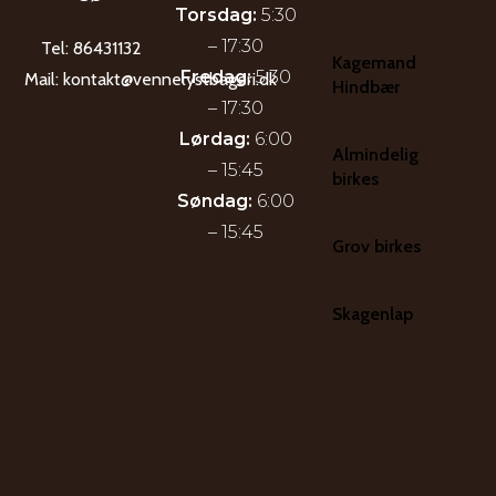
Torsdag:
5:30
– 17:30
Tel:
86431132
Kagemand
Fredag:
5:30
Mail:
kontakt@vennelystbageri.dk
Hindbær
– 17:30
Lørdag:
6:00
Almindelig
– 15:45
birkes
Søndag:
6:00
– 15:45
Grov birkes
Skagenlap