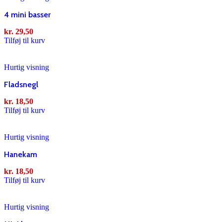
Vælg muligheder
Hurtig visning
4 mini basser
Kagemand Wales
kr.
29,50
Tilføj til kurv
kr.
194,00
–
kr.
485,00
Vælg muligheder
Hurtig visning
Hurtig visning
Fladsnegl
Kagemand Rømø
kr.
18,50
kr.
204,00
–
kr.
540,00
Tilføj til kurv
Vælg muligheder
Hurtig visning
Hurtig visning
Kagemand Hindbær
Hanekam
kr.
194,00
–
kr.
485,00
kr.
18,50
Tilføj til kurv
Vælg muligheder
Hurtig visning
Hurtig visning
Kagemand Trøffel