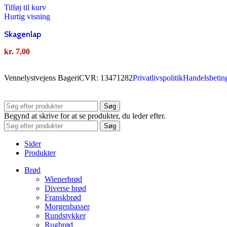
Tilføj til kurv
Hurtig visning
Skagenlap
kr.
7,00
Vennelystvejens Bageri
CVR: 13471282
Privatlivspolitik
Handelsbeting
Søg
Begynd at skrive for at se produkter, du leder efter.
Søg
Sider
Produkter
Brød
Wienerbrød
Diverse brød
Franskbrød
Morgenbasser
Rundstykker
Rugbrød