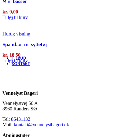
Mini basser
kr.
245,00
–
kr.
540,00
kr.
9,00
Tilføj til kurv
Vælg muligheder
Hurtig visning
Hurtig visning
Kagemand Brunsviger
Spandaur m. syltetøj
kr.
194,00
–
kr.
380,00
kr.
18,50
TILBUD
Tilføj til kurv
KONTAKT
Vennelyst Bageri
Vennelystvej 56 A
8960 Randers SØ
Tel:
86431132
Mail:
kontakt@vennelystbageri.dk
Åbningstider