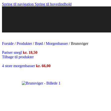
Hindbærsnitte
Spring til navigation
Spring til hovedindhold
Toscasnitte
Se alle snitter
Wienerbrød
Kanelstang
Krydder stang
Nougat kringle
Smørstang
Se alt wienerbrød
Forside
/
Produkter
/
Brød
/
Morgenbasser
/
Brunsviger
Franskbrød
Pariser snegl
kr.
18,50
Formfranskbrød m. birkes
Tilbage til produkter
Havrebrød
Manitobabrød
4 store morgenbasser
kr.
66,00
Smølfebrød
Se alt franskbrød
Rugbrød
Vennelystrugbrød
Kernemax
Rugmild
Græskarkernerugbrød
Se alt rugbrød