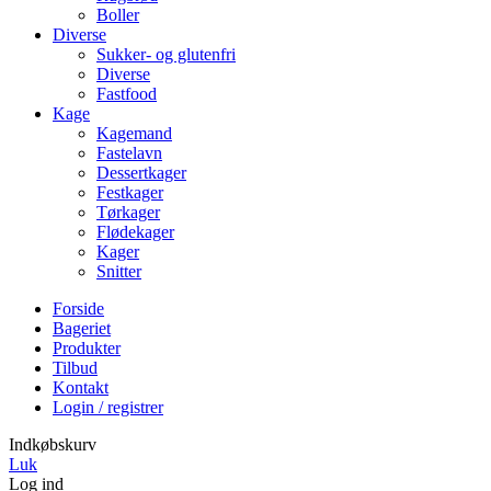
Boller
Diverse
Sukker- og glutenfri
Diverse
Fastfood
Kage
Kagemand
Fastelavn
Dessertkager
Festkager
Tørkager
Flødekager
Kager
Snitter
Forside
Bageriet
Produkter
Tilbud
Kontakt
Login / registrer
Indkøbskurv
Luk
Log ind