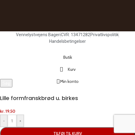
Vennelystvejens Bageri
CVR: 13471282
Privatlivspolitik
Handelsbetingelser
Butik
Kurv
Min konto
Søg
Begynd at skrive for at se produkter, du leder efter.
Lille formfranskbrød u. birkes
kr.
19,50
-
+
TILFØJ TIL KURV