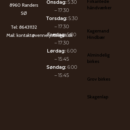
Firkantede
Onsdag:
5:30
8960 Randers
håndværker
– 17:30
SØ
Torsdag:
5:30
– 17:30
Tel:
86431132
Kagemand
Fredag:
5:30
Mail:
kontakt@vennelystbageri.dk
Hindbær
– 17:30
Lørdag:
6:00
Almindelig
– 15:45
birkes
Søndag:
6:00
– 15:45
Grov birkes
Skagenlap