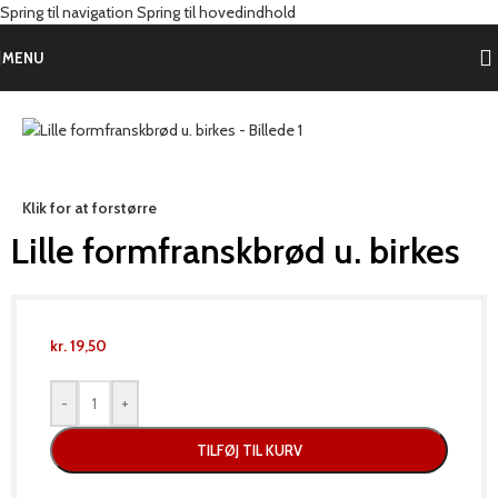
Spring til navigation
Spring til hovedindhold
Forside
/
Produkter
/
Brød
/
Franskbrød
MENU
Klik for at forstørre
Lille formfranskbrød u. birkes
kr.
19,50
-
+
TILFØJ TIL KURV